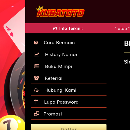
Kesulitan mencari KUBATOTO? Ketik "KUBATOTO" atau "KUB
Info Terkini:
B
Cara Bermain
History Nomor
Sl
Buku Mimpi
Referral
Hubungi Kami
Lupa Password
Promosi
Daftar