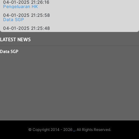
04-01-2025 21:26:16
Pengeluaran HK
04-01-2025 21:25:58
Data SGP
04-01-2025 21:25:48
LATEST
NEWS
Data SGP
© Copyright 2014 - 2026
_
. All Rights Reserved.